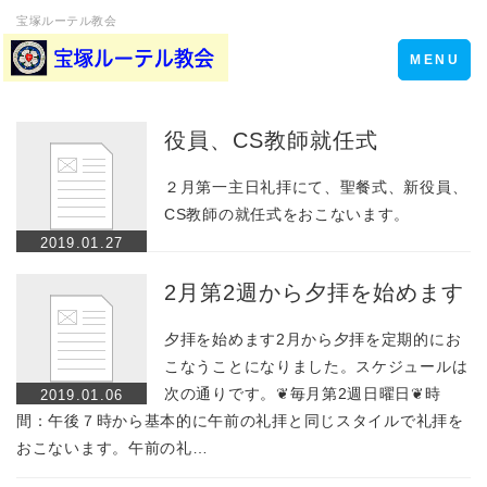
宝塚ルーテル教会
Toggle
MENU
navigation
役員、CS教師就任式
２月第一主日礼拝にて、聖餐式、新役員、
CS教師の就任式をおこないます。
2019.01.27
2月第2週から夕拝を始めます
夕拝を始めます2月から夕拝を定期的にお
こなうことになりました。スケジュールは
次の通りです。❦毎月第2週日曜日❦時
2019.01.06
間：午後７時から基本的に午前の礼拝と同じスタイルで礼拝を
おこないます。午前の礼…